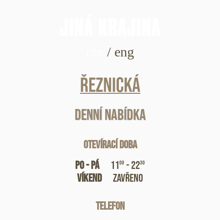
cze
/
eng
Řeznická
Denní nabídka
Otevírací doba
Po - Pá
11
- 22
00
30
Víkend
zavřeno
Telefon